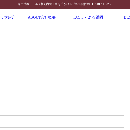
採用情報 | 浜松市で内装工事を手がける『株式会社WILL CREATION』
タッフ紹介
ABOUT
会社概要
FAQ
よくある質問
BL